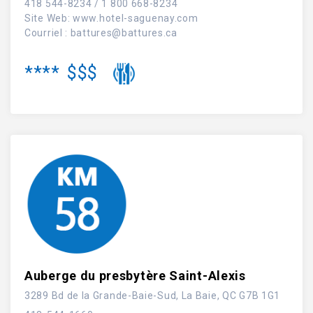
418 544-8234 / 1 800 668-8234
Site Web
:
www.hotel-saguenay.com
Courriel :
battures@battures.ca
****
$$$
Auberge du presbytère Saint-Alexis
3289 Bd de la Grande-Baie-Sud, La Baie, QC G7B 1G1