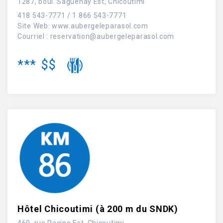
1287, boul. Saguenay Est, Chicoutimi
418 543-7771 / 1 866 543-7771
Site Web
:
www.aubergeleparasol.com
Courriel :
reservation@aubergeleparasol.com
***
$$
Hôtel Chicoutimi (à 200 m du SNDK)
460, rue Racine Est, Chicoutimi