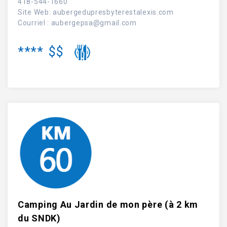
418-544-1660
Site Web
:
aubergedupresbyterestalexis.com
Courriel :
aubergepsa@gmail.com
****
$$
Camping Au Jardin de mon père (à 2 km
du SNDK)