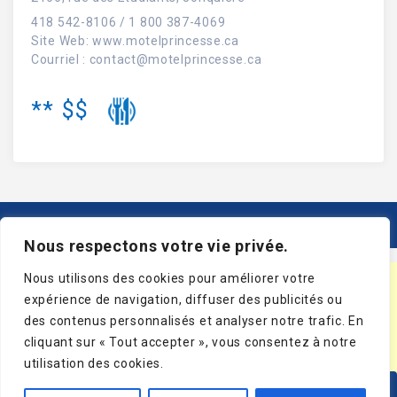
418 542-8106 / 1 800 387-4069
Site Web
:
www.motelprincesse.ca
Courriel :
contact@motelprincesse.ca
**
$$
AFFICHER PLUS D’OFFRES
Nous respectons votre vie privée.
Nous utilisons des cookies pour améliorer votre
expérience de navigation, diffuser des publicités ou
des contenus personnalisés et analyser notre trafic. En
Inscrivez-vous à notre infolettre
cliquant sur « Tout accepter », vous consentez à notre
utilisation des cookies.