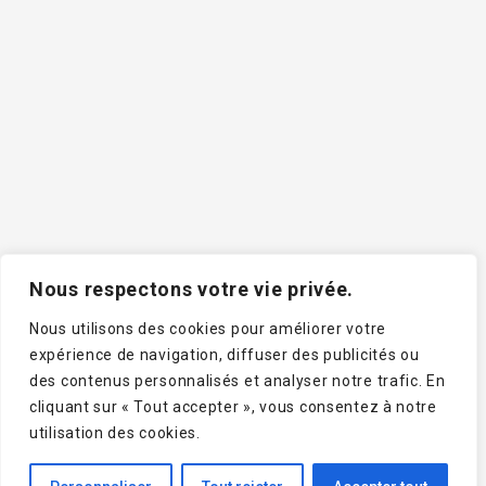
infolettre
250, route de l’Ermitage, Lac-Bouchette (Québec) G0W
1V0
Membre Rando Québec
Nous respectons votre vie privée.
Téléphone : 418-348-6344 / Sans frais : 1-800-868-6344
Nous utilisons des cookies pour améliorer votre
/ Télécopieur : 418-348-9463
expérience de navigation, diffuser des publicités ou
des contenus personnalisés et analyser notre trafic. En
Courriel : sentiernotredamekapatakan@st-antoine.org
cliquant sur « Tout accepter », vous consentez à notre
utilisation des cookies.