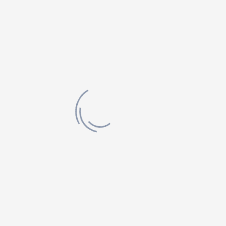
Proudly Made in Canada & USA
Cell Phone
+0-456-098-789, +1-456-789-123
E-mail Address
info@prolist.com, support@prolist.com
Copyright Prolist © 2017. All Rights Reserved