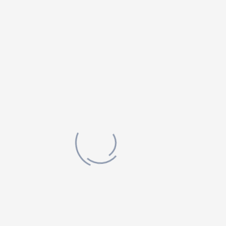
CONTACT
Adresse
:
11, rue du Collège, Saint-André-du-Lac-
Saint-Jean
Téléphone
:
418 349-8167
Courriel
:
municipalite@standredulac.qc.ca
Site internet
:
www.standredulac.qc.ca