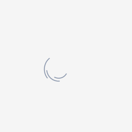
CONTACT
Adresse
:
108, rue Principale, Lac-Bouchette
Téléphone
:
418 637-6523
Inscrivez-vous à notre