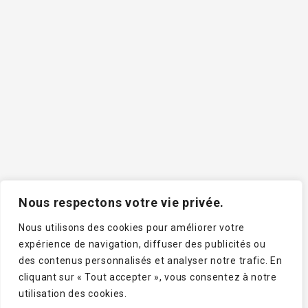
infolettre
250, route de l’Ermitage, Lac-Bouchette (Québec) G0W
1V0
Membre Rando Québec
Nous respectons votre vie privée.
Téléphone : 418-348-6344 / Sans frais : 1-800-868-6344
/ Télécopieur : 418-348-9463
Nous utilisons des cookies pour améliorer votre
expérience de navigation, diffuser des publicités ou
Courriel : sentiernotredamekapatakan@st-antoine.org
des contenus personnalisés et analyser notre trafic. En
cliquant sur « Tout accepter », vous consentez à notre
utilisation des cookies.