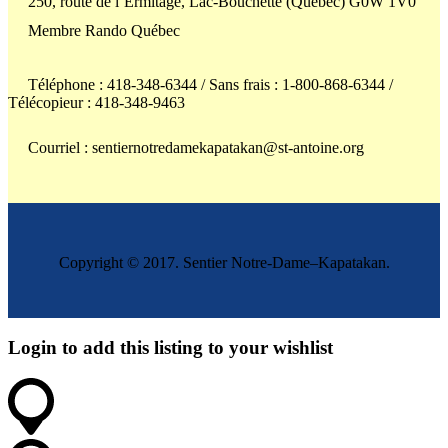
250, route de l’Ermitage, Lac-Bouchette (Québec) G0W 1V0
Membre Rando Québec
Téléphone : 418-348-6344 / Sans frais : 1-800-868-6344 /
Télécopieur : 418-348-9463
Courriel : sentiernotredamekapatakan@st-antoine.org
Copyright © 2017. Sentier Notre-Dame–Kapatakan.
Login to add this listing to your wishlist