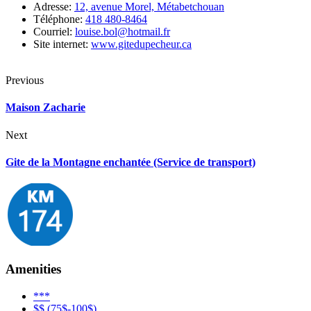
Adresse
:
12, avenue Morel, Métabetchouan
Téléphone
:
418 480-8464
Courriel
:
louise.bol@hotmail.fr
Site internet
:
www.gitedupecheur.ca
Previous
Navigation
de
Maison Zacharie
l’article
Next
Gite de la Montagne enchantée (Service de transport)
Amenities
***
$$ (75$-100$)