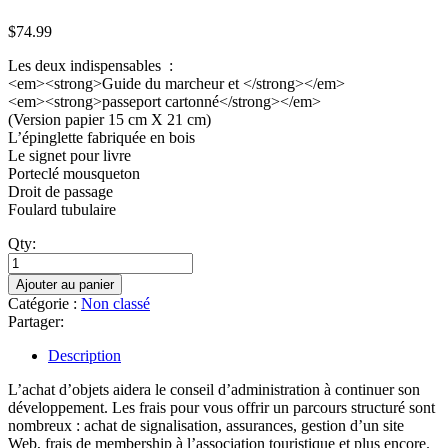
$
74.99
Les deux indispensables :
<em><strong>Guide du marcheur et </strong></em>
<em><strong>passeport cartonné</strong></em>
(Version papier 15 cm X 21 cm)
L’épinglette fabriquée en bois
Le signet pour livre
Porteclé mousqueton
Droit de passage
Foulard tubulaire
Qty:
quantité
de
Ajouter au panier
Ensemble
Catégorie :
Non classé
#2
Partager:
:
Tout
Description
le
contenu
L’achat d’objets aidera le conseil d’administration à continuer son
de
développement. Les frais pour vous offrir un parcours structuré sont
l'ensemble
nombreux : achat de signalisation, assurances, gestion d’un site
#1
Web, frais de membership à l’association touristique et plus encore.