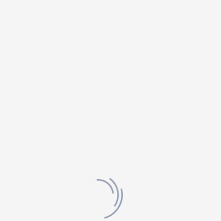
25 km/jour.
5- Une liste des gîtes, hôtels, refuges et camping
qui sont disponibles sur votre parcours. Cette liste
est mise à jour chaque année.
6- Votre Passeport d’une valeur de 5 $ si acheté
individuellement.
Le
Passeport du marcheur
: Vous pourrez le faire
estamper tout au long de votre parcours, un
souvenir inestimable.
RELATED PRODUCTS